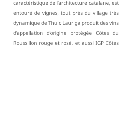
caractéristique de l’architecture catalane, est
entouré de vignes, tout près du village très
dynamique de Thuir. Lauriga produit des vins
d’appellation d’origine protégée Côtes du
Roussillon rouge et rosé, et aussi IGP Côtes
catalanes et IGP Pays d’Oc, à découvrir au
caveau.
Découvrir le vignoble
Les vins
L‘alchimie Tramontane, terroirs, cépages,