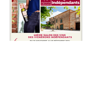
46ème Salon des Vignerons
Indépendants
Oct 25, 2024
|
Salon
46ème Salon des Vins des
Vignerons Indépendants Du 28
novembre au 01 décembre 2024
Parc des Expositions de Paris
Porte de Versailles Place de la
Porte de Versailles 75015 PARIS
Venez nous rejoindre au Stand F85