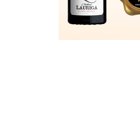
Mentions légales
©Château Lauriga - L'abus d'alcool est da